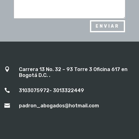
ENVIAR

Carrera 13 No. 32 – 93 Torre 3 Oficina 617 en
Bogotá D.C. .

3103075972- 3013322449

padron_abogados@hotmail.com